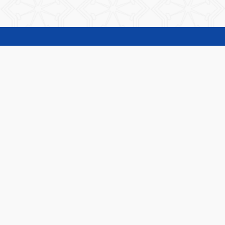
المناقصات و الممارسات
طلبات الاسعار
دليل المعاملات
تحويل الصور إلى PDF
دفع رسوم البطاقة و المخالفات
أخبار الهيئة
1889988