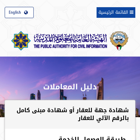
T
القائمة الرئيسية
English
o
g
g
l
e
n
a
v
i
g
a
دليل المعاملات
t
i
o
n
شهادة جهة للعقار أو شهادة مبنى كامل
بالرقم الآلي للعقار
طريقة الوصول للخدمة